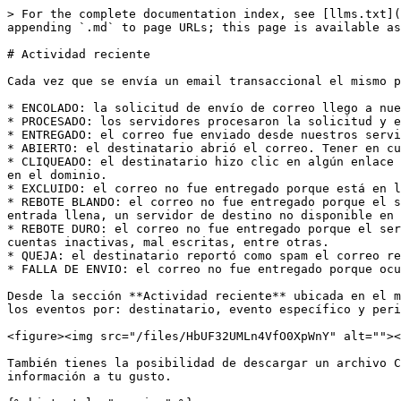
> For the complete documentation index, see [llms.txt](
appending `.md` to page URLs; this page is available as
# Actividad reciente

Cada vez que se envía un email transaccional el mismo p
* ENCOLADO: la solicitud de envío de correo llego a nue
* PROCESADO: los servidores procesaron la solicitud y e
* ENTREGADO: el correo fue enviado desde nuestros servi
* ABIERTO: el destinatario abrió el correo. Tener en cu
* CLIQUEADO: el destinatario hizo clic en algún enlace 
en el dominio.

* EXCLUIDO: el correo no fue entregado porque está en l
* REBOTE BLANDO: el correo no fue entregado porque el s
entrada llena, un servidor de destino no disponible en 
* REBOTE DURO: el correo no fue entregado porque el ser
cuentas inactivas, mal escritas, entre otras.

* QUEJA: el destinatario reportó como spam el correo re
* FALLA DE ENVIO: el correo no fue entregado porque ocu
Desde la sección **Actividad reciente** ubicada en el m
los eventos por: destinatario, evento específico y peri
<figure><img src="/files/HbUF32UMLn4VfO0XpWnY" alt=""><
También tienes la posibilidad de descargar un archivo C
información a tu gusto.
