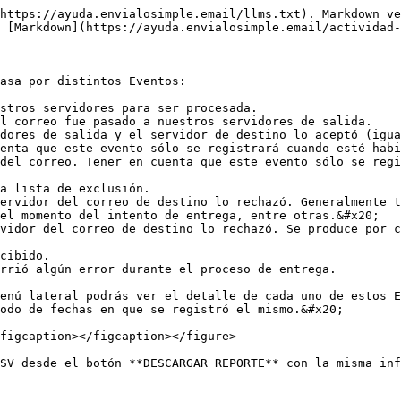
https://ayuda.envialosimple.email/llms.txt). Markdown ve
 [Markdown](https://ayuda.envialosimple.email/actividad-
asa por distintos Eventos:

stros servidores para ser procesada.

l correo fue pasado a nuestros servidores de salida.

dores de salida y el servidor de destino lo aceptó (igua
enta que este evento sólo se registrará cuando esté habi
del correo. Tener en cuenta que este evento sólo se regi
a lista de exclusión.

ervidor del correo de destino lo rechazó. Generalmente t
el momento del intento de entrega, entre otras.&#x20;

vidor del correo de destino lo rechazó. Se produce por c
cibido.

rrió algún error durante el proceso de entrega.

enú lateral podrás ver el detalle de cada uno de estos E
odo de fechas en que se registró el mismo.&#x20;

figcaption></figcaption></figure>

SV desde el botón **DESCARGAR REPORTE** con la misma inf