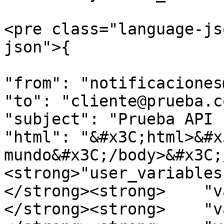
<pre class="language-js
json">{

"from": "notificaciones
"to": "cliente@prueba.co
"subject": "Prueba API 
"html": "&#x3C;html>&#x
mundo&#x3C;/body>&#x3C;
<strong>"user_variables"
</strong><strong>    "v
</strong><strong>    "v