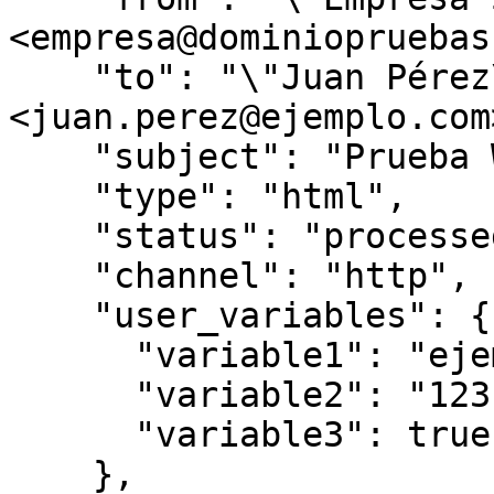
<empresa@dominiopruebas
    "to": "\"Juan Pérez\" 
<juan.perez@ejemplo.com>
    "subject": "Prueba Webhooks",

    "type": "html",

    "status": "processed",

    "channel": "http",

    "user_variables": {

      "variable1": "ejemplo",

      "variable2": "123",

      "variable3": true

    },
