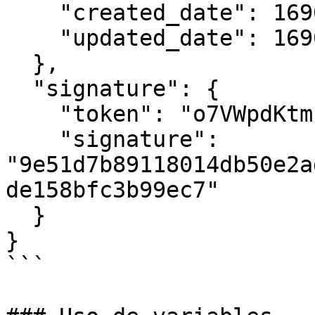
    "created_date": 1690997157,

    "updated_date": 1690997160

  },

  "signature": {

    "token": "o7VWpdKtmkNHtMUO4DtYZ12Ub8oDnTGZ",

    "signature": 
"9e51d7b89118014db50e2a
de158bfc3b99ec7"

  }

}

```
