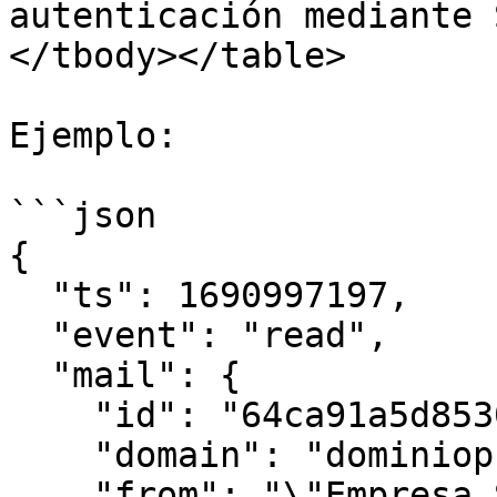
autenticación mediante 
</tbody></table>

Ejemplo:

```json

{

  "ts": 1690997197,

  "event": "read",

  "mail": {

    "id": "64ca91a5d85305933c06c02a",

    "domain": "dominiopruebas.com",

    "from": "\"Empresa S.A.\" 