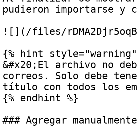
pudieron importarse y c
![](/files/rDMA2Djr5oqB
{% hint style="warning" 
&#x20;El archivo no deb
correos. Solo debe tene
título con todos los em
{% endhint %}

### Agregar manualmente
